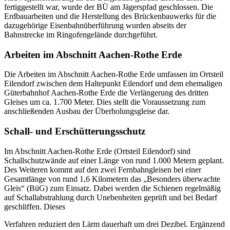
fertiggestellt war, wurde der BÜ am Jägerspfad geschlossen. Die
Erdbauarbeiten und die Herstellung des Brückenbauwerks für die
dazugehörige Eisenbahnüberführung wurden abseits der
Bahnstrecke im Ringofengelände durchgeführt.
Arbeiten im Abschnitt Aachen-Rothe Erde
Die Arbeiten im Abschnitt Aachen-Rothe Erde umfassen im Ortsteil
Eilendorf zwischen dem Haltepunkt Eilendorf und dem ehemaligen
Güterbahnhof Aachen-Rothe Erde die Verlängerung des dritten
Gleises um ca. 1.700 Meter. Dies stellt die Voraussetzung zum
anschließenden Ausbau der Überholungsgleise dar.
Schall- und Erschütterungsschutz
Im Abschnitt Aachen-Rothe Erde (Ortsteil Eilendorf) sind
Schallschutzwände auf einer Länge von rund 1.000 Metern geplant.
Des Weiteren kommt auf den zwei Fernbahngleisen bei einer
Gesamtlänge von rund 1,6 Kilometern das „Besonders überwachte
Gleis“ (BüG) zum Einsatz. Dabei werden die Schienen regelmäßig
auf Schallabstrahlung durch Unebenheiten geprüft und bei Bedarf
geschliffen. Dieses
Verfahren reduziert den Lärm dauerhaft um drei Dezibel. Ergänzend