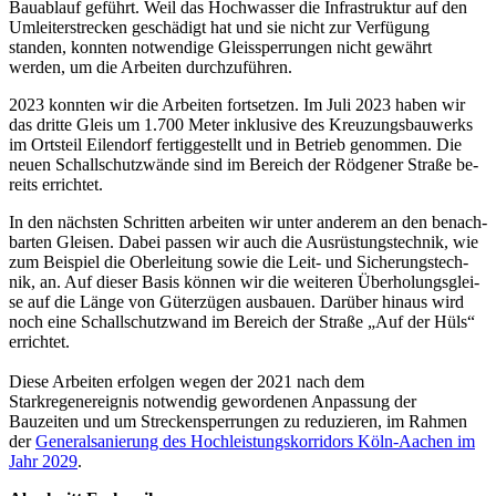
Bauablauf geführt. Weil das Hochwasser die Infrastruktur auf den
Umleiterstrecken geschädigt hat und sie nicht zur Verfügung
standen, konnten notwendige Gleissperrungen nicht gewährt
werden, um die Arbeiten durchzuführen.
2023 konnten wir die Ar­bei­ten fortsetzen. Im Juli 2023 haben wir
das drit­te Gleis um 1.700 Me­ter in­klu­si­ve des Kreu­zungs­bau­werks
im Orts­teil Ei­len­dorf fertiggestellt und in Betrieb genommen. Die
neu­en Schall­schutz­wän­de sind im Bereich der Rödgener Straße be­
reits er­rich­tet.
In den nächs­ten Schrit­ten ar­bei­ten wir un­ter an­de­rem an den be­nach­
bar­ten Glei­sen. Da­bei pas­sen wir auch die Aus­rüs­tungs­tech­nik, wie
zum Bei­spiel die Ober­lei­tung so­wie die Leit- und Si­che­rungs­tech­
nik, an. Auf die­ser Ba­sis kön­nen wir die wei­te­ren Über­ho­lungs­glei­
se auf die Län­ge von Gü­ter­zü­gen aus­bau­en. Darüber hinaus wird
noch eine Schallschutzwand im Bereich der Straße „Auf der Hüls“
errichtet.
Diese Arbeiten erfolgen wegen der 2021 nach dem
Starkregenereignis notwendig gewordenen Anpassung der
Bauzeiten und um Streckensperrungen zu reduzieren, im Rahmen
der
Generalsanierung des Hochleistungskorridors Köln-Aachen im
Jahr 2029
.