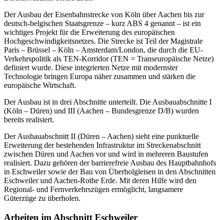
Der Ausbau der Eisenbahnstrecke von Köln über Aachen bis zur
deutsch-belgischen Staatsgrenze – kurz ABS 4 genannt – ist ein
wichtiges Projekt für die Erweiterung des europäischen
Hochgeschwindigkeitsnetzes. Die Strecke ist Teil der Magistrale
Paris – Brüssel – Köln – Amsterdam/London, die durch die EU-
Verkehrspolitik als TEN-Korridor (TEN = Transeuropäische Netze)
definiert wurde. Diese integrierten Netze mit modernster
Technologie bringen Europa näher zusammen und stärken die
europäische Wirtschaft.
Der Ausbau ist in drei Abschnitte unterteilt. Die Ausbauabschnitte I
(Köln – Düren) und III (Aachen – Bundesgrenze D/B) wurden
bereits realisiert.
Der Ausbauabschnitt II (Düren – Aachen) sieht eine punktuelle
Erweiterung der bestehenden Infrastruktur im Streckenabschnitt
zwischen Düren und Aachen vor und wird in mehreren Baustufen
realisiert. Dazu gehören der barrierefreie Ausbau des Hauptbahnhofs
in Eschweiler sowie der Bau von Überholgleisen in den Abschnitten
Eschweiler und Aachen-Rothe Erde. Mit deren Hilfe wird den
Regional- und Fernverkehrszügen ermöglicht, langsamere
Güterzüge zu überholen.
Arbeiten im Abschnitt Eschweiler