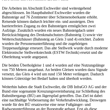
Die Arbeiten im Abschnitt Eschweiler sind weitestgehend
abgeschlossen. Im Hauptbahnhof Eschweiler wurden die
Bahnsteige auf 76 Zentimeter über Schienenoberkante erhöht.
Reisende können dadurch leichter ein- und aussteigen. Den
barrierefreien Zugang zu den Bahnsteigen ermöglichen zwei
Aufzüge. Zusätzlich wurden ein neues Bahnsteigdach unter
Berücksichtigung des Denkmalschutzes (Bahnsteig 1) sowie vier
Wetterschutzhäuser (Bahnsteig an Gleis 3 und 4) errichtet. Zudem
wurden die Personenunterführung und die zugehörigen
Treppenaufgänge erneuert. Das alte Stellwerk wurde durch moderne
Elektronische Stellwerkstechnik (ESTW-Technik) ersetzt und die
Oberleitung wurde angepasst.
Die beiden Überholgleise 1 und 4 wurden auf eine Nutzungslänge
von 750 Metern ausgebaut. An beiden Gleisen wurden dazu Signale
versetzt, das Gleis 4 wird um rund 150 Meter verlängert. Dadurch
können Güterzüge bei Bedarf halten und überholt werden.
Weiterhin haben die Stadt Eschweiler, die DB InfraGO AG und der
Bund eine sogenannte Kreuzungsvereinbarung zur Schließung des
Bahnübergangs (BÜ) am Jägerspfad getroffen. Das Ziel ist dabei
eine nachhaltige Verbesserung der Verkehrsabwicklung. Deswegen
wurde für den BÜ ersatzweise eine neue Fußgänger- und
Radwegunterführung an der Burgstraße gebaut. Erst als diese